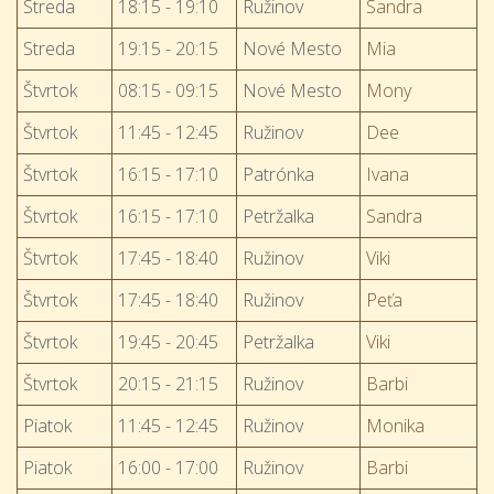
Streda
18:15 - 19:10
Ružinov
Sandra
Streda
19:15 - 20:15
Nové Mesto
Mia
Štvrtok
08:15 - 09:15
Nové Mesto
Mony
Štvrtok
11:45 - 12:45
Ružinov
Dee
Štvrtok
16:15 - 17:10
Patrónka
Ivana
Štvrtok
16:15 - 17:10
Petržalka
Sandra
Štvrtok
17:45 - 18:40
Ružinov
Viki
Štvrtok
17:45 - 18:40
Ružinov
Peťa
Štvrtok
19:45 - 20:45
Petržalka
Viki
Štvrtok
20:15 - 21:15
Ružinov
Barbi
Piatok
11:45 - 12:45
Ružinov
Monika
Piatok
16:00 - 17:00
Ružinov
Barbi