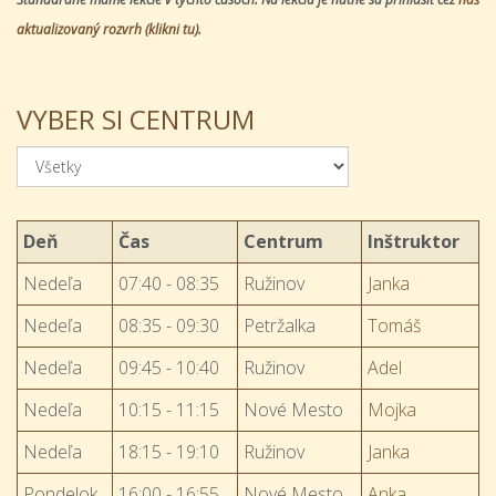
aktualizovaný rozvrh (klikni tu)
.
VYBER SI
CENTRUM
Deň
Čas
Centrum
Inštruktor
Nedeľa
07:40 - 08:35
Ružinov
Janka
Nedeľa
08:35 - 09:30
Petržalka
Tomáš
Nedeľa
09:45 - 10:40
Ružinov
Adel
Nedeľa
10:15 - 11:15
Nové Mesto
Mojka
Nedeľa
18:15 - 19:10
Ružinov
Janka
Pondelok
16:00 - 16:55
Nové Mesto
Anka