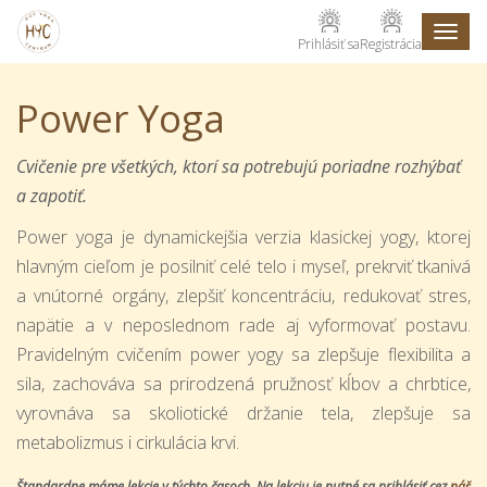
Toggl
Prihlásiť sa
Registrácia
naviga
Power Yoga
Cvičenie pre všetkých, ktorí sa potrebujú poriadne rozhýbať
a zapotiť.
Power yoga je dynamickejšia verzia klasickej yogy, ktorej
hlavným cieľom je posilniť celé telo i myseľ, prekrviť tkanivá
a vnútorné orgány, zlepšiť koncentráciu, redukovať stres,
napätie a v neposlednom rade aj vyformovať postavu.
Pravidelným cvičením power yogy sa zlepšuje flexibilita a
sila, zachováva sa prirodzená pružnosť kĺbov a chrbtice,
vyrovnáva sa skoliotické držanie tela, zlepšuje sa
metabolizmus i cirkulácia krvi.
Štandardne máme lekcie v týchto časoch. Na lekciu je nutné sa prihlásiť cez
náš