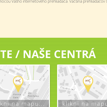
mocou Vášho internetového prehliadača. Väčšina prehliadačov 
TE / NAŠE CENTRÁ