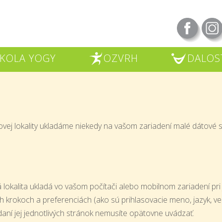
KOLA YOGY
OZVRH
DALOS
R
U
vej lokality ukladáme niekedy na vašom zariadení malé dátové sú
 lokalita ukladá vo vašom počítači alebo mobilnom zariadení pri
ch krokoch a preferenciách (ako sú prihlasovacie meno, jazyk, v
iadaní jej jednotlivých stránok nemusíte opätovne uvádzať.