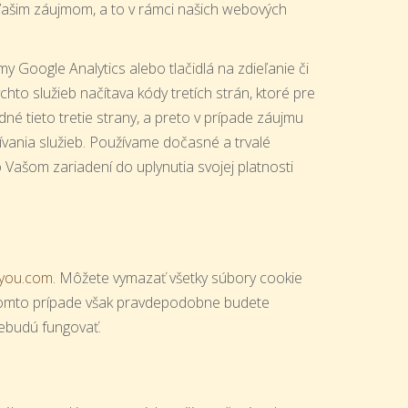
Vašim záujmom, a to v rámci našich webových
y Google Analytics alebo tlačidlá na zdieľanie či
hto služieb načítava kódy tretích strán, ktoré pre
né tieto tretie strany, a preto v prípade záujmu
žívania služieb. Používame dočasné a trvalé
Vašom zariadení do uplynutia svojej platnosti
you.com
. Môžete vymazať všetky súbory cookie
 takomto prípade však pravdepodobne budete
nebudú fungovať.