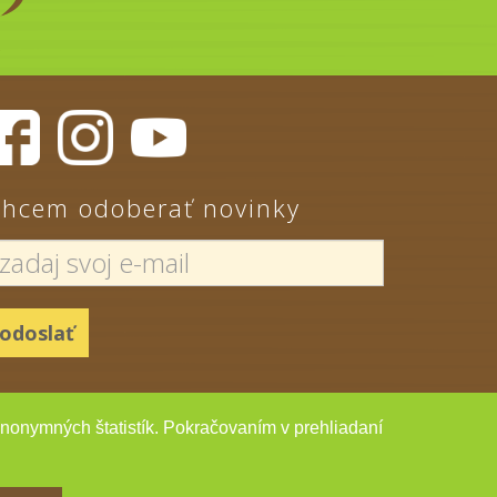
hcem odoberať novinky
 anonymných štatistík. Pokračovaním v prehliadaní
Copyright HYC. 2026