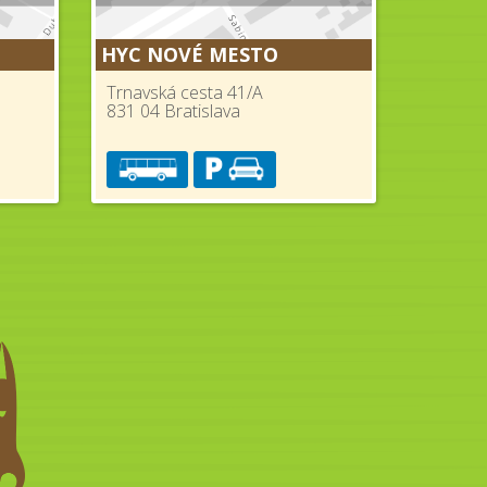
HYC NOVÉ MESTO
Trnavská cesta 41/A
831 04 Bratislava