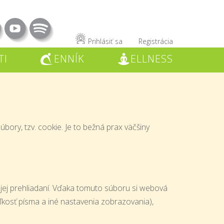
Prihlásiť sa
Registrácia
TI
ENNÍK
ELLNESS
C
W
bory, tzv. cookie. Je to bežná prax väčšiny
 jej prehliadaní. Vďaka tomuto súboru si webová
eľkosť písma a iné nastavenia zobrazovania),