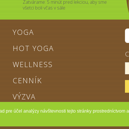
Zatvárame: 5 minút pred lekciou, aby sme
všetci boli včas v sále
YOGA
HOT YOGA
C
WELLNESS
CENNÍK
VÝZVA
ad pre účel analýzy návštevnosti tejto stránky prostredníctvom