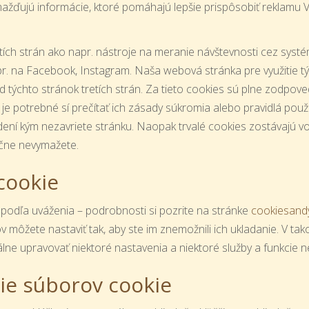
žďujú informácie, ktoré pomáhajú lepšie prispôsobiť reklamu 
ích strán ako napr. nástroje na meranie návštevnosti cez systém
r. na Facebook, Instagram. Naša webová stránka pre využitie týc
 týchto stránok tretích strán. Za tieto cookies sú plne zodpoved
án je potrebné sí prečítať ich zásady súkromia alebo pravidlá pou
ní kým nezavriete stránku. Naopak trvalé cookies zostávajú vo 
učne nevymažete.
cookie
podľa uváženia – podrobnosti si pozrite na stránke
cookiesand
ov môžete nastaviť tak, aby ste im znemožnili ich ukladanie. V
álne upravovať niektoré nastavenia a niektoré služby a funkcie 
ie súborov cookie