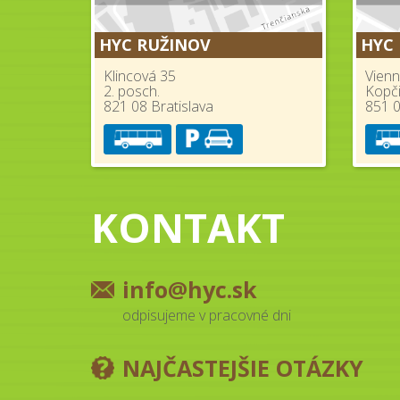
HYC RUŽINOV
HYC
Klincová 35
Vienn
2. posch.
Kopč
821 08 Bratislava
851 0
KONTAKT
info@hyc.sk
odpisujeme v pracovné dni
NAJČASTEJŠIE OTÁZKY