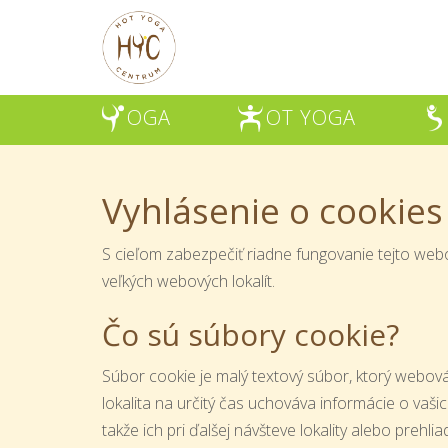
OGA
OT YOGA
Y
H
Š
Vyhlásenie o cookies
S cieľom zabezpečiť riadne fungovanie tejto webo
veľkých webových lokalít.
Čo sú súbory cookie?
Súbor cookie je malý textový súbor, ktorý webová
lokalita na určitý čas uchováva informácie o vaši
takže ich pri ďalšej návšteve lokality alebo prehl