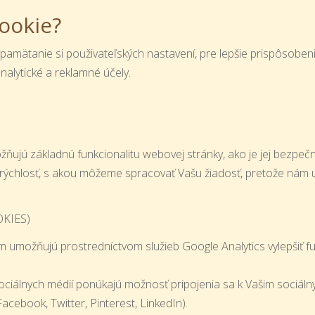
ookie?
pamätanie si použivateľských nastavení, pre lepšie prispôsobe
nalytické a reklamné účely.
ujú základnú funkcionalitu webovej stránky, ako je jej bezpečno
ť rýchlosť, s akou môžeme spracovať Vašu žiadosť, pretože nám 
KIES)
ám umožňujú prostredníctvom služieb Google Analytics vylepšiť 
ociálnych médií ponúkajú možnosť pripojenia sa k Vašim sociál
acebook, Twitter, Pinterest, LinkedIn).