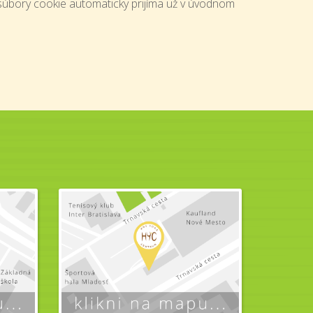
súbory cookie automaticky prijíma už v úvodnom