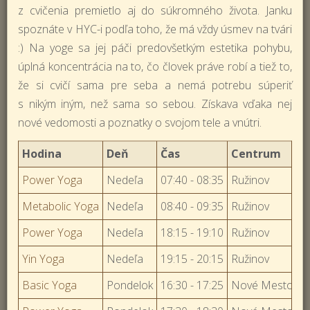
z cvičenia premietlo aj do súkromného života. Janku
spoznáte v HYC-i podľa toho, že má vždy úsmev na tvári
:) Na yoge sa jej páči predovšetkým estetika pohybu,
úplná koncentrácia na to, čo človek práve robí a tiež to,
že si cvičí sama pre seba a nemá potrebu súperiť
s nikým iným, než sama so sebou. Získava vďaka nej
nové vedomosti a poznatky o svojom tele a vnútri.
Hodina
Deň
Čas
Centrum
Power Yoga
Nedeľa
07:40 - 08:35
Ružinov
Metabolic Yoga
Nedeľa
08:40 - 09:35
Ružinov
Power Yoga
Nedeľa
18:15 - 19:10
Ružinov
Yin Yoga
Nedeľa
19:15 - 20:15
Ružinov
Basic Yoga
Pondelok
16:30 - 17:25
Nové Mesto