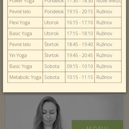
Power Yoga
Pondelok
17:30 - 18:30
Nové Mesto
Pevné telo
Pondelok
19:15 - 20:15
Ružinov
Flexi Yoga
Utorok
16:15 - 17:10
Ružinov
Basic Yoga
Utorok
17:15 - 18:10
Ružinov
Pevné telo
Štvrtok
18:45 - 19:40
Ružinov
Yin Yoga
Štvrtok
19:45 - 20:45
Ružinov
Basic Yoga
Sobota
09:15 - 10:10
Ružinov
Metabolic Yoga
Sobota
10:15 - 11:15
Ružinov