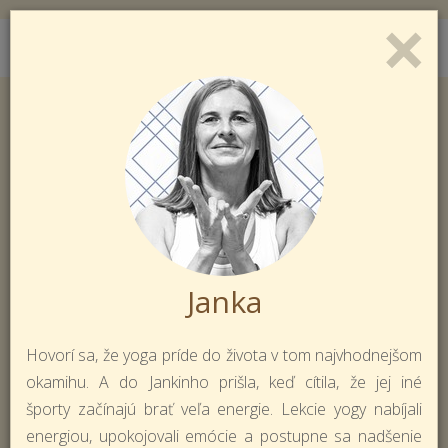
×
Toggl
Prihlásiť sa
Registrácia
naviga
Janka
Hovorí sa, že yoga príde do života v tom najvhodnejšom
okamihu. A do Jankinho prišla, keď cítila, že jej iné
športy začínajú brať veľa energie. Lekcie yogy nabíjali
energiou, upokojovali emócie a postupne sa nadšenie