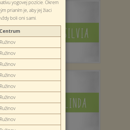
natívu yogovej pozície. Okrem
 prianím je, aby jej žiaci
vždy boli oni sami.
Centrum
Ružinov
Ružinov
Ružinov
Ružinov
Ružinov
Ružinov
Ružinov
Ružinov