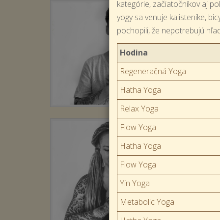
kategórie, začiatočníkov aj po
yogy sa venuje kalistenike, bi
pochopili, že nepotrebujú hľa
Hodina
Regeneračná Yoga
Hatha Yoga
Relax Yoga
Flow Yoga
Hatha Yoga
Flow Yoga
Yin Yoga
Metabolic Yoga