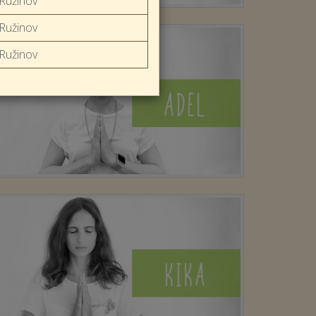
Ružinov
Ružinov
Ružinov