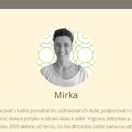
KOLA YOGY
OZVRH
DALOS
R
U
Mirka
acovať s ľuďmi, pomáhať im, uzdravovať ich duše, podporovať v 
osť, lásku k pohybu a zdravú lásku k sebe. Yogovou lektorkou a 
roku 2009 aktívne učí len to, čo má dlhodobo zažité sama na seb