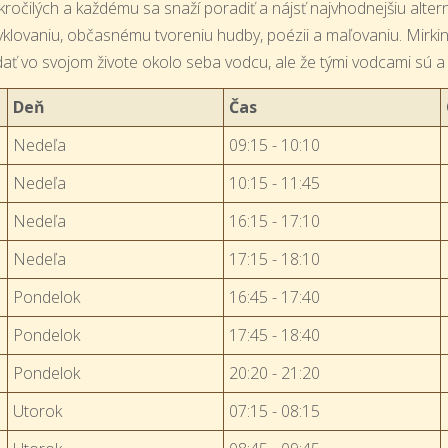
kročilých a každému sa snaží poradiť a nájsť najvhodnejšiu alter
cyklovaniu, občasnému tvoreniu hudby, poézii a maľovaniu. Mirkiným
dať vo svojom živote okolo seba vodcu, ale že tými vodcami sú a 
Deň
Čas
Nedeľa
09:15 - 10:10
Nedeľa
10:15 - 11:45
Nedeľa
16:15 - 17:10
Nedeľa
17:15 - 18:10
Pondelok
16:45 - 17:40
Pondelok
17:45 - 18:40
Pondelok
20:20 - 21:20
Utorok
07:15 - 08:15