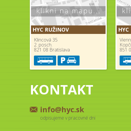
HYC RUŽINOV
HYC
Klincová 35
Vienn
2. posch.
Kopč
821 08 Bratislava
851 0
KONTAKT
info@hyc.sk
odpisujeme v pracovné dni