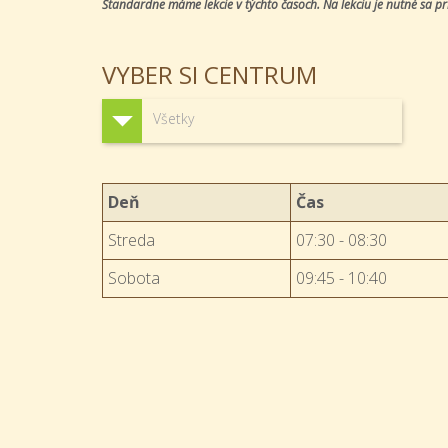
Štandardne máme lekcie v týchto časoch. Na lekciu je nutné sa pri
VYBER SI
CENTRUM
Všetky
Deň
Čas
Streda
07:30 - 08:30
Sobota
09:45 - 10:40