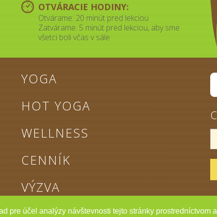
OTVÁRACIE HODINY:
Otvárame: 20 minút pred lekciou
Zatvárame: 5 minút pred lekciou, aby sme
všetci boli včas v sále
YOGA
HOT YOGA
C
WELLNESS
CENNÍK
VÝZVA
ad pre účel analýzy návštevnosti tejto stránky prostredníctvom