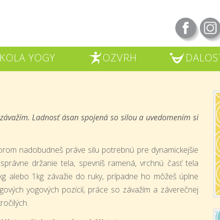
KOLA YOGY
OZVRH
DALOS
R
U
 závažím. Ladnosť ásan spojená so silou a uvedomením si
ktorom nadobudneš práve silu potrebnú pre dynamickejšie
 správne držanie tela, spevníš ramená, vrchnú časť tela
,5kg alebo 1kg závažie do ruky, prípadne ho môžeš úplne
gových yogových pozícií, práce so závažím a záverečnej
ročilých.