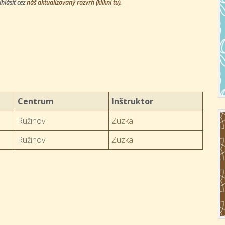
hlásiť cez
náš aktualizovaný rozvrh (klikni tu)
.
Centrum
Inštruktor
Ružinov
Zuzka
Ružinov
Zuzka