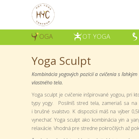
OGA
OT YOGA
Y
H
Š
Yoga Sculpt
Kombinácia yogových pozícií a cvičenia s ľahkým
vlastného tela.
Yoga sculpt je cvičenie inšpirované yogou, pri 
typy yogy. Posilníš stred tela, zameriaš sa na
i brušné svalstvo. K dispozícii máš na výber 0
vynechať. Yoga sculpt ako kombinácia yin a yan
relaxácie. Vhodná pre stredne pokročilých až pok