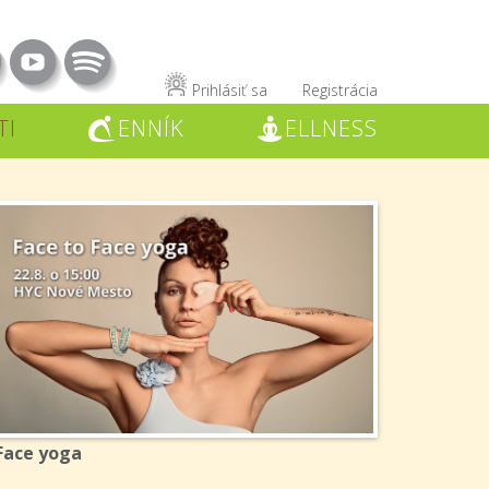
Prihlásiť sa
Registrácia
TI
ENNÍK
ELLNESS
C
W
Face yoga