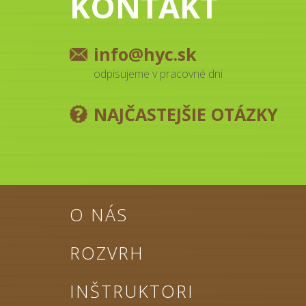
KONTAKT
info@hyc.sk
odpisujeme v pracovné dni
NAJČASTEJŠIE OTÁZKY
O NÁS
ROZVRH
INŠTRUKTORI