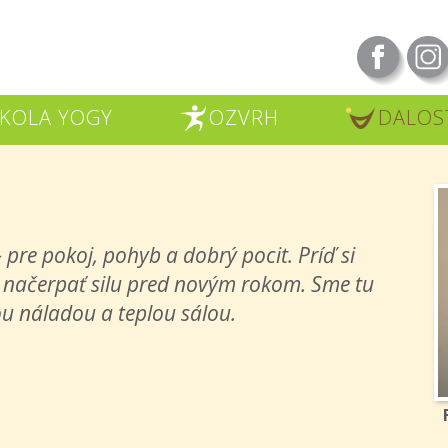
KOLA YOGY
OZVRH
DALOS
R
U
pre pokoj, pohyb a dobrý pocit. Príď si
 načerpať silu pred novým rokom. Sme tu
ou náladou a teplou sálou.