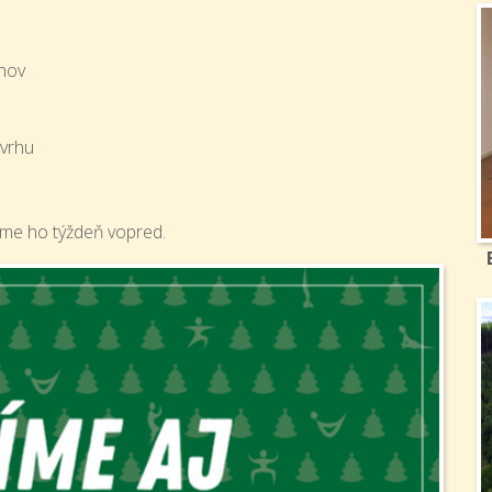
hov
zvrhu
eme ho týždeň vopred.