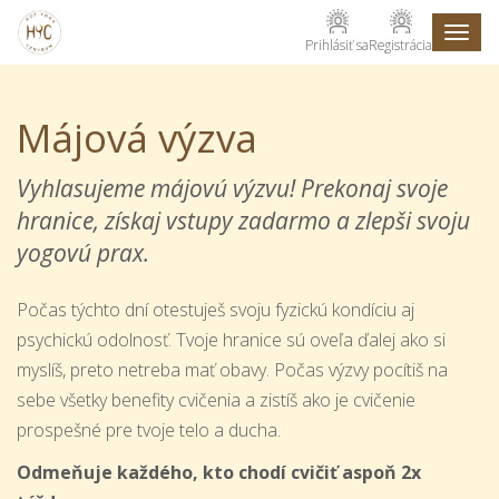
Toggl
Prihlásiť sa
Registrácia
naviga
Májová výzva
Vyhlasujeme májovú výzvu! Prekonaj svoje
hranice, získaj vstupy zadarmo a zlepši svoju
yogovú prax.
Počas týchto dní otestuješ svoju fyzickú kondíciu aj
psychickú odolnosť. Tvoje hranice sú oveľa ďalej ako si
myslíš, preto netreba mať obavy. Počas výzvy pocítiš na
sebe všetky benefity cvičenia a zistíš ako je cvičenie
prospešné pre tvoje telo a ducha.
Odmeňuje každého, kto chodí cvičiť aspoň 2x