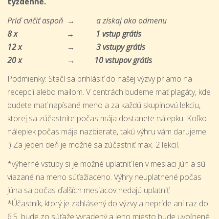
týždenne.
Príď cvičiť aspoň → a získaj ako odmenu
8 x → 1 vstup grátis
12 x → 3 vstupy grátis
20 x → 10 vstupov grátis
Podmienky: Stačí sa prihlásiť do našej výzvy priamo na
recepcii alebo mailom. V centrách budeme mať plagáty, kde
budete mať napísané meno a za každú skupinovú lekciu,
ktorej sa zúčastnite počas mája dostanete nálepku. Koľko
nálepiek počas mája nazbierate, takú výhru vám darujeme
:) Za jeden deň je možné sa zúčastniť max. 2 lekcií.
*výherné vstupy si je možné uplatniť len v mesiaci jún a sú
viazané na meno súťažiaceho. Výhry neuplatnené počas
júna sa počas ďalších mesiacov nedajú uplatniť.
*Účastník, ktorý je zahlásený do výzvy a nepríde ani raz do
6.5. bude zo súťaže vyradený a jeho miesto bude uvoľnené