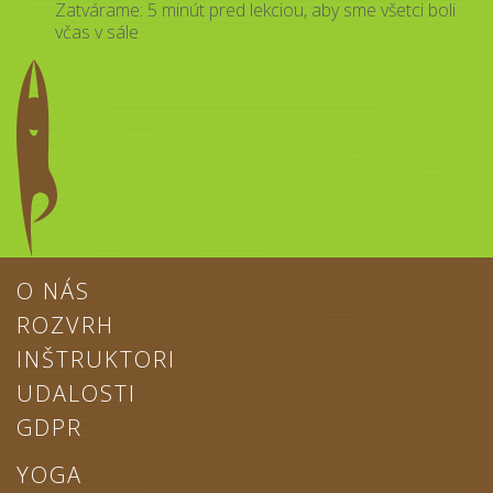
Zatvárame: 5 minút pred lekciou, aby sme všetci boli
včas v sále
O NÁS
ROZVRH
INŠTRUKTORI
UDALOSTI
GDPR
YOGA