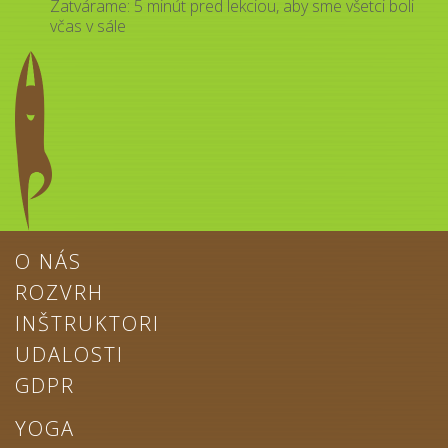
Zatvárame: 5 minút pred lekciou, aby sme všetci boli
včas v sále
O NÁS
ROZVRH
INŠTRUKTORI
UDALOSTI
GDPR
YOGA