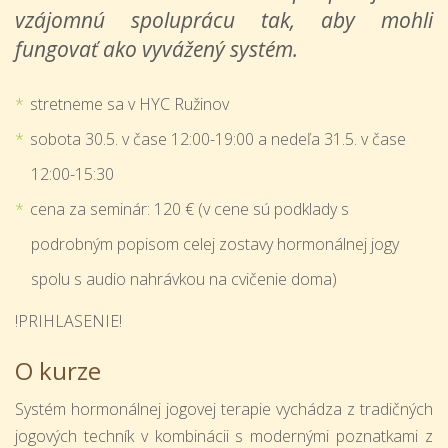
vzájomnú spoluprácu tak, aby mohli
fungovať ako vyvážený systém.
stretneme sa v HYC Ružinov
sobota 30.5. v čase 12:00-19:00 a nedeľa 31.5. v čase
12:00-15:30
cena za seminár: 120 € (v cene sú podklady s
podrobným popisom celej zostavy hormonálnej jogy
spolu s audio nahrávkou na cvičenie doma)
!PRIHLASENIE!
O kurze
Systém hormonálnej jogovej terapie vychádza z tradičných
jogových techník v kombinácii s modernými poznatkami z