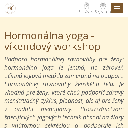
Toggl
Prihlásiť sa
Registrácia
naviga
Hormonálna yoga -
víkendový workshop
Podpora hormonálnej rovnováhy pre ženy:
hormonálna joga je jemná, no zároveň
účinná jogová metóda zameraná na podporu
hormonálnej rovnováhy ženského tela. Je
vhodná pre ženy, ktoré chcú podporiť zdravý
menštruačný cyklus, plodnosť, ale aj pre ženy
v období menopauzy. Prostredníctvom
špecifických jogových techník pôsobí na žľazy
s vnútornou sekréciou a podporuje ich