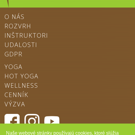
O NÁS
ROZVRH
INŠTRUKTORI
UDALOSTI
GDPR
YOGA
HOT YOGA
WELLNESS
CENNÍK
VÝZVA
Naše webové stránky používajú cookies, ktoré slúžia