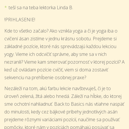
teší sa na teba lektorka Linda B.
!PRIHLASENIE!
Kde to všetko začalo? Ako vznikla yoga a či je yoga iba o
cvičení ásan zistíme v jednu krásnu sobotu. Prejdeme si
základné pozície, ktoré nás sprevádzajú každou lekciou
yogy. Vieme ich odcvičiť správne, aby sme sa v nich
nezranili? Vieme kam smerovať pozornosť v ktorej pozícií? A
keď už ovládam pozície cvičiť, viem si doma zostaviť
sekvenciu na prehĺbenie osobnej praxe?
Nezáleží na tom, akú farbu lekcie navštevuješ, či je to
úroveň zelená, žltá alebo hnedá. Záleží na hĺbke, do ktorej
sme ochotní nahliadnuť. Back to Basics nás vtiahne naspäť
do minulosti, kedy cez bájkové príbehy jednotlivých asán
prejdeme rôznymi variáciami pozícií, naučíme sa používať
pomôcky, ktoré nám v pozíciách pomáhajú posúvať sa