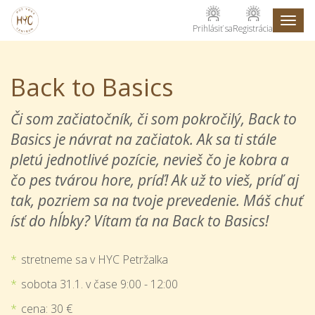
Toggl
Prihlásiť sa
Registrácia
naviga
Back to Basics
Či som začiatočník, či som pokročilý, Back to
Basics je návrat na začiatok. Ak sa ti stále
pletú jednotlivé pozície, nevieš čo je kobra a
čo pes tvárou hore, príď! Ak už to vieš, príď aj
tak, pozriem sa na tvoje prevedenie. Máš chuť
ísť do hĺbky? Vítam ťa na Back to Basics!
stretneme sa v HYC Petržalka
sobota 31.1. v čase 9:00 - 12:00
cena: 30 €