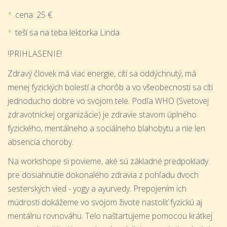
cena: 25 €
teší sa na teba lektorka Linda
!PRIHLASENIE!
Zdravý človek má viac energie, cíti sa oddýchnutý, má
menej fyzických bolestí a chorôb a vo všeobecnosti sa cíti
jednoducho dobre vo svojom tele. Podľa WHO (Svetovej
zdravotníckej organizácie) je zdravie stavom úplného
fyzického, mentálneho a sociálneho blahobytu a nie len
absencia choroby.
Na workshope si povieme, aké sú základné predpoklady
pre dosiahnutie dokonalého zdravia z pohľadu dvoch
sesterských vied - yogy a ayurvedy. Prepojením ich
múdrosti dokážeme vo svojom živote nastoliť fyzickú aj
mentálnu rovnováhu. Telo naštartujeme pomocou krátkej