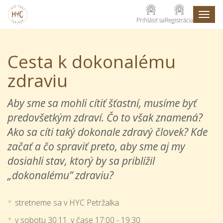
Toggl
Prihlásiť sa
Registrácia
naviga
Cesta k dokonalému
zdraviu
Aby sme sa mohli cítiť šťastní, musíme byť
predovšetkým zdraví. Čo to však znamená?
Ako sa cíti taký dokonale zdravý človek? Kde
začať a čo spraviť preto, aby sme aj my
dosiahli stav, ktorý by sa priblížil
„dokonalému“ zdraviu?
stretneme sa v HYC Petržalka
v sobotu 30.11. v čase 17:00 - 19:30