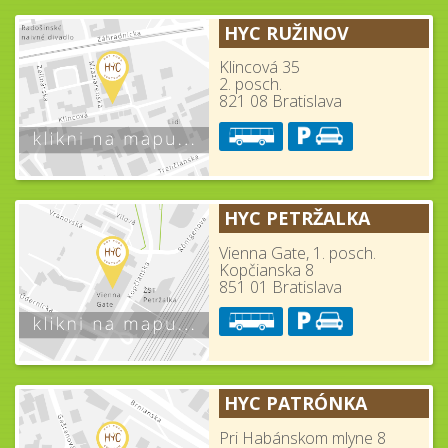
HYC RUŽINOV
Klincová 35
2. posch.
821 08 Bratislava
HYC PETRŽALKA
Vienna Gate, 1. posch.
Kopčianska 8
851 01 Bratislava
HYC PATRÓNKA
Pri Habánskom mlyne 8