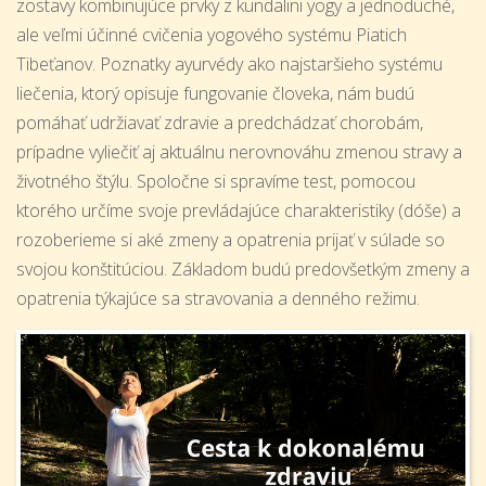
zostavy kombinujúce prvky z kundalini yogy a jednoduché,
ale veľmi účinné cvičenia yogového systému Piatich
Tibeťanov. Poznatky ayurvédy ako najstaršieho systému
liečenia, ktorý opisuje fungovanie človeka, nám budú
pomáhať udržiavať zdravie a predchádzať chorobám,
prípadne vyliečiť aj aktuálnu nerovnováhu zmenou stravy a
životného štýlu. Spoločne si spravíme test, pomocou
ktorého určíme svoje prevládajúce charakteristiky (dóše) a
rozoberieme si aké zmeny a opatrenia prijať v súlade so
svojou konštitúciou. Základom budú predovšetkým zmeny a
opatrenia týkajúce sa stravovania a denného režimu.