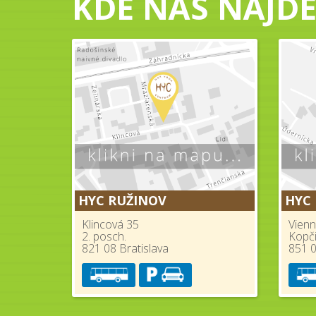
KDE NÁS NÁJDE
HYC RUŽINOV
HYC
Klincová 35
Vienn
2. posch.
Kopč
821 08 Bratislava
851 0