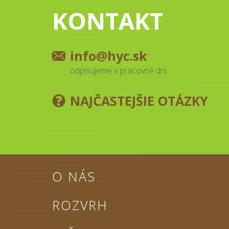
KONTAKT
info@hyc.sk
odpisujeme v pracovné dni
NAJČASTEJŠIE OTÁZKY
O NÁS
ROZVRH