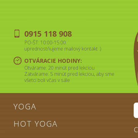
0915 118 908
PO-ŠT: 10:00-15:00.
uprednostňujeme mailový kontakt :)
OTVÁRACIE HODINY:
Otvárame: 20 minút pred lekciou
Zatvárame: 5 minút pred lekciou, aby sme
všetci boli včas v sále
YOGA
HOT YOGA
C