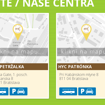
TE / NAŠE CENTRÁ
 PETRŽALKA
HYC PATRÓNKA
a Gate, 1. posch.
Pri Habánskom mlyne 8
ianska 8
811 04 Bratislava
1 Bratislava