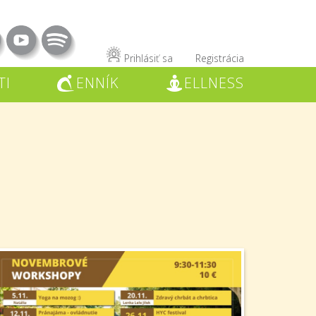
Prihlásiť sa
Registrácia
TI
ENNÍK
ELLNESS
C
W