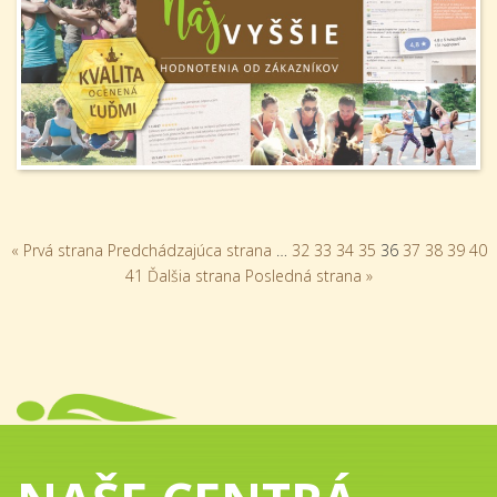
« Prvá strana
Predchádzajúca strana
…
32
33
34
35
36
37
38
39
40
41
Ďalšia strana
Posledná strana »