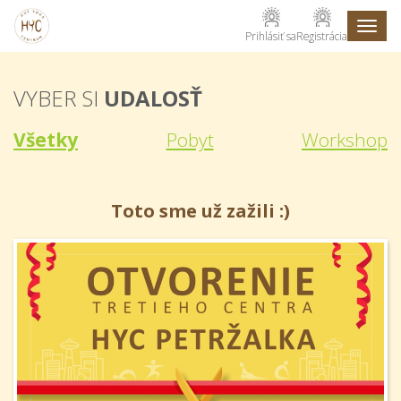
Toggl
Prihlásiť sa
Registrácia
naviga
VYBER SI
UDALOSŤ
Všetky
Pobyt
Workshop
Toto sme už zažili :)