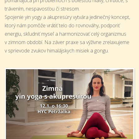
pomáhajúca pri problémoch s bolesťou hlavy, chrbtice, s
trávením, nespavosťou či stresom.
Spojenie yin yogy a akupresúry vytvára jedinečný koncept,
ktorý nám pomôže vrátiť telo do rovnováhy, podporiť
energiu, skľudniť myseľ a harmonizovať celý organizmus
v zimnom období. Na záver praxe sa výživne zrelaxujeme
v sprievode zvukov himalájskych misiek a gongu.