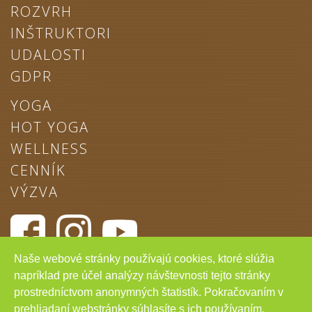
ROZVRH
INŠTRUKTORI
UDALOSTI
GDPR
YOGA
HOT YOGA
WELLNESS
CENNÍK
VÝZVA
Naše webové stránky používajú cookies, ktoré slúžia
Chcem odoberať novinky
napríklad pre účel analýzy návštevnosti tejto stránky
prostredníctvom anonymných štatistík. Pokračovaním v
prehliadaní webstránky súhlasíte s ich používaním.