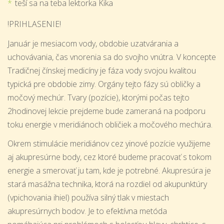
teší sa na teba lektorka Kika
!PRIHLASENIE!
Január je mesiacom vody, obdobie uzatvárania a
uchovávania, čas vnorenia sa do svojho vnútra. V koncepte
Tradičnej čínskej medicíny je fáza vody svojou kvalitou
typická pre obdobie zimy. Orgány tejto fázy sú obličky a
močový mechúr. Tvary (pozície), ktorými počas tejto
2hodinovej lekcie prejdeme bude zameraná na podporu
toku energie v meridiánoch obličiek a močového mechúra.
Okrem stimulácie meridiánov cez yinové pozície využijeme
aj akupresúrne body, cez ktoré budeme pracovať s tokom
energie a smerovať ju tam, kde je potrebné. Akupresúra je
stará masážna technika, ktorá na rozdiel od akupunktúry
(vpichovania ihiel) používa silný tlak v miestach
akupresúrnych bodov. Je to efektívna metóda