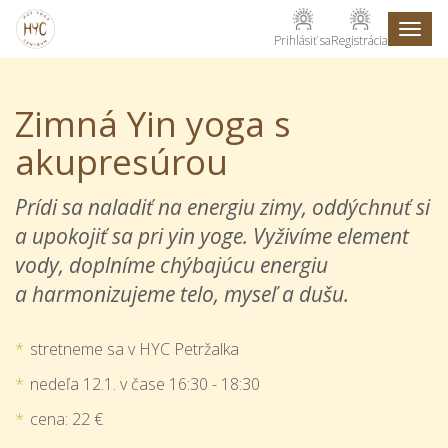
Toggl
Prihlásiť sa
Registrácia
naviga
Zimná Yin yoga s
akupresúrou
Prídi sa naladiť na energiu zimy, oddýchnuť si
a upokojiť sa pri yin yoge. Vyživíme element
vody, doplníme chýbajúcu energiu
a harmonizujeme telo, myseľ a dušu.
stretneme sa v HYC Petržalka
nedeľa 12.1. v čase 16:30 - 18:30
cena: 22 €