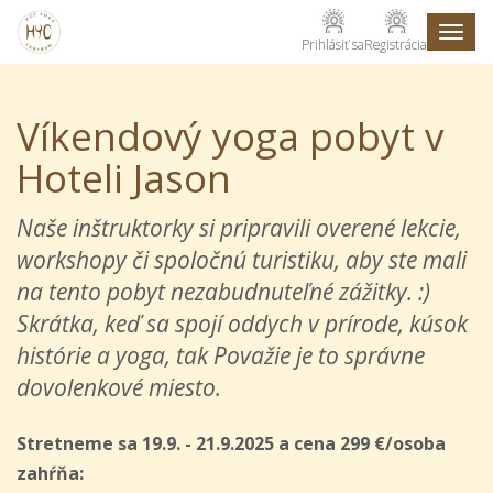
Toggl
Prihlásiť sa
Registrácia
naviga
Víkendový yoga pobyt v
Hoteli Jason
Naše inštruktorky si pripravili overené lekcie,
workshopy či spoločnú turistiku, aby ste mali
na tento pobyt nezabudnuteľné zážitky. :)
Skrátka, keď sa spojí oddych v prírode, kúsok
histórie a yoga, tak Považie je to správne
dovolenkové miesto.
Stretneme sa 19.9. - 21.9.2025 a cena 299 €/osoba
zahŕňa: