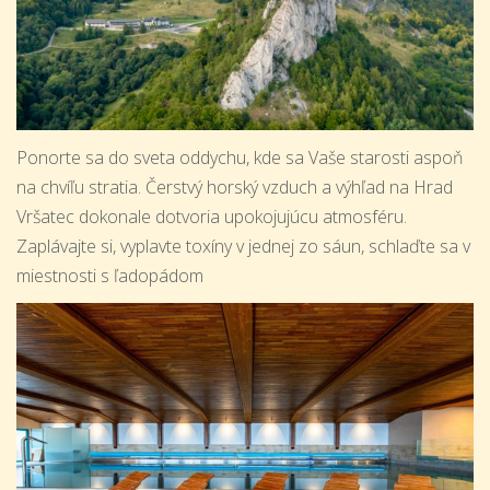
Ponorte sa do sveta oddychu, kde sa Vaše starosti aspoň
na chvíľu stratia. Čerstvý horský vzduch a výhľad na Hrad
Vršatec dokonale dotvoria upokojujúcu atmosféru.
Zaplávajte si, vyplavte toxíny v jednej zo sáun, schlaďte sa v
miestnosti s ľadopádom