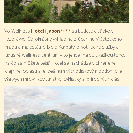
Vo Wellness
Hoteli Jason****
sa budete cítiť ako v
rozprávke. Čarokrásny výhľad na zrúcaninu Vršateckého
hradu a majestátne Biele Karpaty, prvotriedne služby a
luxusné wellness centrum – to je iba malou ukážkou toho,
na čo sa môžete tešiť. Hotel sa nachádza v chránenej
krajinnej oblasti a je ideálnym východiskovým bodom pre
všetkých milovníkov turistiky, cyklistiky aj prírodných krás.