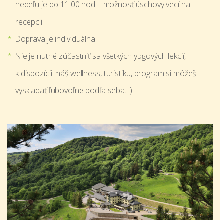
nedeľu je do 11.00 hod. - možnosť úschovy vecí na
recepcii
Doprava je individuálna
Nie je nutné zúčastniť sa všetkých yogových lekcií,
k dispozícii máš wellness, turistiku, program si môžeš
vyskladať ľubovoľne podľa seba. :)