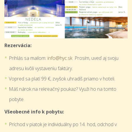
Rezervácia:
Prihlás sa mailom:
info@hyc.sk
Prosím, uveď aj svoju
adresu kvôli vystaveniu faktúry.
Vopred sa platí 99 €, zvyšok uhradíš priamo v hoteli.
Máš nárok na rekreačný poukaz? Využi ho na tomto
pobyte.
Všeobecné info k pobytu:
Príchod v piatok je individuálny po 14. hod, odchod v