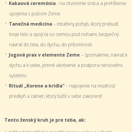
Kakaová ceremónia
- na otvorenie srdca a prehĺbenie
spojenia s pulzom Zeme
Tanečná medicína
– intuitívny pohyb, ktorý prebudí
tvoje telo a spojí ťa so zemou pod nohami, bezpečný
návrat do tela, do dychu, do prítomnosti
Jogová prax v elemente Zeme
– spomalenie, návrat k
dychu a k sebe, jemné ukotvenie a podpora nervového
systému
Rituál „Korene a krídla“
– napojenie na múdrosť
predkýň a zámer, ktorý túžiš v sebe zakoreniť
Tento ženský kruh je pre teba, ak: