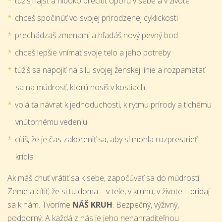
túžiš nájsť a hlboko precítiť oporu v sebe a v živote
chceš spočinúť vo svojej prirodzenej cyklickosti
prechádzaš zmenami a hľadáš nový pevný bod
chceš lepšie vnímať svoje telo a jeho potreby
túžiš sa napojiť na silu svojej ženskej línie a rozpamätať
sa na múdrosť, ktorú nosíš v kostiach
volá ťa návrat k jednoduchosti, k rytmu prírody a tichému
vnútornému vedeniu
cítiš, že je čas zakoreniť sa, aby si mohla rozprestrieť
krídla
Ak máš chuť vrátiť sa k sebe, započúvať sa do múdrosti
Zeme a cítiť, že si tu doma – v tele, v kruhu, v živote – pridaj
sa k nám. Tvoríme
NÁŠ KRUH
. Bezpečný, výživný,
podporný. A každá z nás je jeho nenahraditeľnou