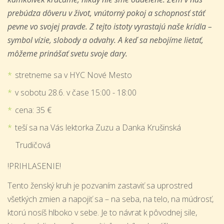
prebúdza dôveru v život, vnútorný pokoj a schopnosť stáť
pevne vo svojej pravde. Z tejto istoty vyrastajú naše krídla –
symbol vízie, slobody a odvahy. A keď sa nebojíme lietať,
môžeme prinášať svetu svoje dary.
stretneme sa v HYC Nové Mesto
v sobotu 28.6. v čase 15:00 - 18:00
cena: 35 €
teší sa na Vás lektorka Zuzu a Danka Krušinská
Trudičová
!PRIHLASENIE!
Tento ženský kruh je pozvaním zastaviť sa uprostred
všetkých zmien a napojiť sa – na seba, na telo, na múdrosť,
ktorú nosíš hlboko v sebe. Je to návrat k pôvodnej sile,