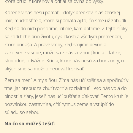
ktorá prúdi z koreňov a odtiaľ sa dvíha do výšky.
Korene v nás nesú pamäť – dotyk predkov, hlas ženskej
línie, múdrosť tela, ktoré si pamätá aj to, čo sme už zabudli.
Keď sa do nich ponoríme, cítime, kam patríme. Z tejto hĺbky
sa rodí tiché áno životu, cyklickosti a všetkým premenám,
ktoré prináša. A práve vtedy, keď stojíme pevne a
zakotvené v sebe, môžu sa z nás zdvihnúť krídla – ľahké,
slobodné, odvážne. Krídla, ktoré nás nesú za horizonty, o
akých sme sa možno neodvážili snívať.
Zem sa mení. A my s ňou. Zima nás učí stíšiť sa a spočinúť v
tme. Jar prebúdza chuť tvoriť a rozkvitnúť. Leto nás volá do
plnosti a žiary, jeseň nás učí púšťať a ďakovať. Tento kruh je
pozvánkou zastaviť sa, cítiť rytmus zeme a vstúpiť do
súladu so sebou.
Na čo sa môžeš tešiť: