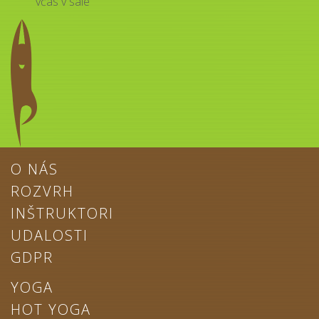
včas v sále
O NÁS
ROZVRH
INŠTRUKTORI
UDALOSTI
GDPR
YOGA
HOT YOGA