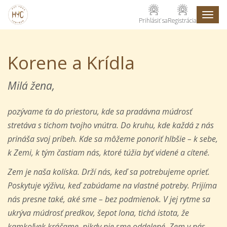
Toggl
Prihlásiť sa
Registrácia
naviga
Korene a Krídla
Milá žena,
pozývame ťa do priestoru, kde sa pradávna múdrosť
stretáva s tichom tvojho vnútra. Do kruhu, kde každá z nás
prináša svoj príbeh. Kde sa môžeme ponoriť hlbšie – k sebe,
k Zemi, k tým častiam nás, ktoré túžia byť videné a cítené.
Zem je naša kolíska. Drží nás, keď sa potrebujeme oprieť.
Poskytuje výživu, keď zabúdame na vlastné potreby. Prijíma
nás presne také, aké sme – bez podmienok. V jej rytme sa
ukrýva múdrosť predkov, šepot lona, tichá istota, že
kamkoľvek kráčame, nikdy nie sme oddelené. Zem v nás