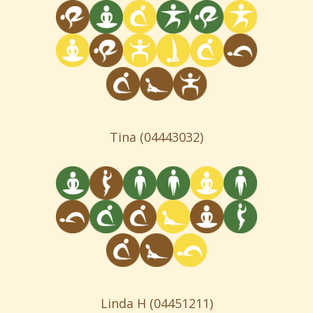
Tina
(04443032)
Linda H
(04451211)