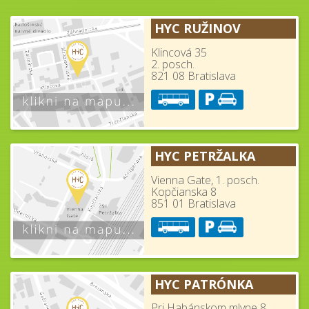
HYC RUŽINOV
Klincová 35
2. posch.
821 08 Bratislava
HYC PETRŽALKA
Vienna Gate, 1. posch.
Kopčianska 8
851 01 Bratislava
HYC PATRÓNKA
Pri Habánskom mlyne 8