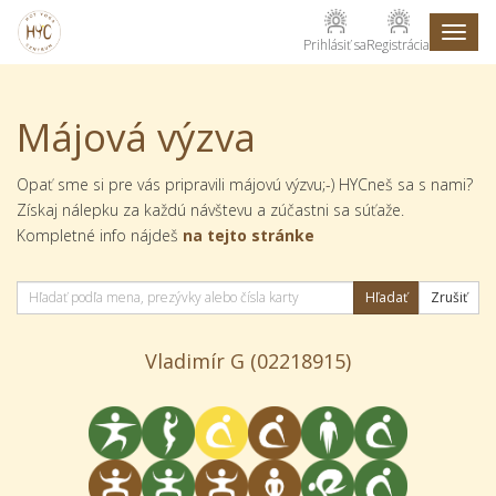
Toggl
Prihlásiť sa
Registrácia
naviga
Májová výzva
Opať sme si pre vás pripravili májovú výzvu;-) HYCneš sa s nami?
Získaj nálepku za každú návštevu a zúčastni sa súťaže.
Kompletné info nájdeš
na tejto stránke
Zrušiť
Vladimír G
(02218915)