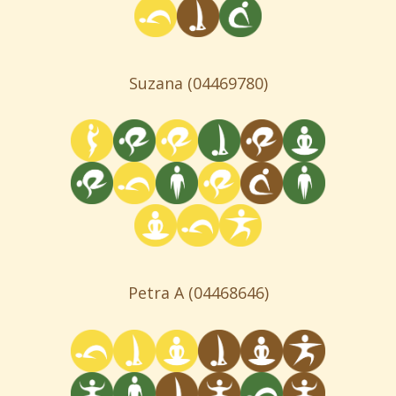
Suzana
(04469780)
Petra A
(04468646)