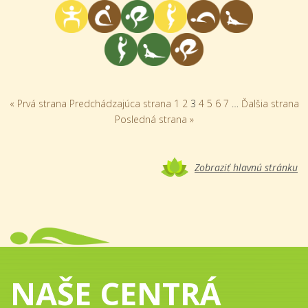
« Prvá strana
Predchádzajúca strana
1
2
3
4
5
6
7
…
Ďalšia strana
Posledná strana »
Zobraziť hlavnú stránku
NAŠE CENTRÁ