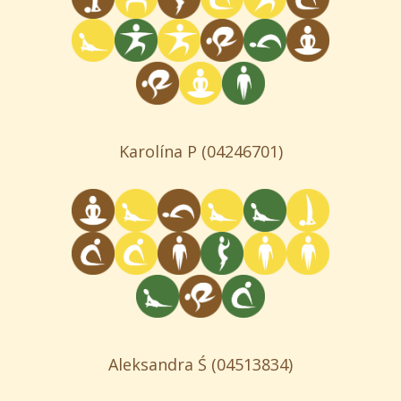
Karolína P
(04246701)
Aleksandra Ś
(04513834)